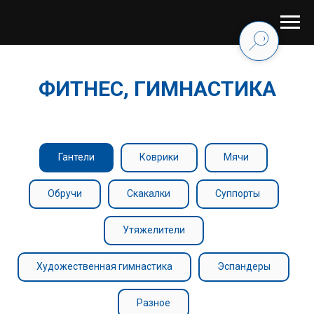
ФИТНЕС, ГИМНАСТИКА
Гантели
Коврики
Мячи
Обручи
Скакалки
Суппорты
Утяжелители
Художественная гимнастика
Эспандеры
Разное