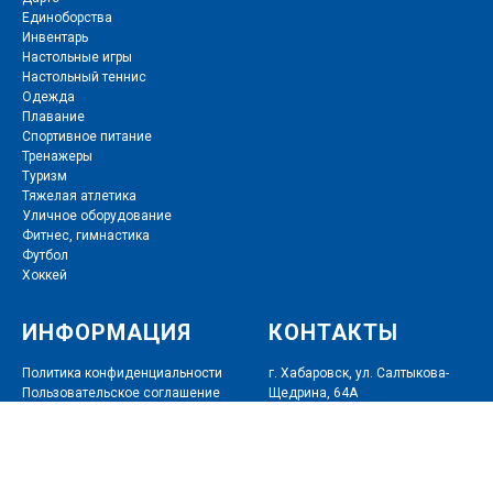
Единоборства
Инвентарь
Настольные игры
Настольный теннис
Одежда
Плавание
Спортивное питание
Тренажеры
Туризм
Тяжелая атлетика
Уличное оборудование
Фитнес
,
гимнастика
Футбол
Хоккей
ИНФОРМАЦИЯ
КОНТАКТЫ
Политика конфиденциальности
г. Хабаровск, ул. Салтыкова-
Пользовательское соглашение
Щедрина, 64А
Договор оферты
+7 (4212) 76-32-26, +7 (4212) 74-
80-60
info@tech-sport.ru
Режим работы: