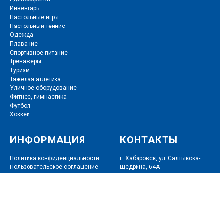
Инвентарь
Настольные игры
Настольный теннис
Одежда
Плавание
Спортивное питание
Тренажеры
Туризм
Тяжелая атлетика
Уличное оборудование
Фитнес
,
гимнастика
Футбол
Хоккей
ИНФОРМАЦИЯ
КОНТАКТЫ
Политика конфиденциальности
г. Хабаровск, ул. Салтыкова-
Пользовательское соглашение
Щедрина, 64А
Договор оферты
+7 (4212) 76-32-26, +7 (4212) 74-
80-60
info@tech-sport.ru
Режим работы: